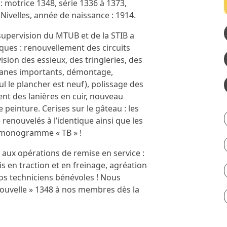
: motrice 1348, série 1336 à 1373,
 Nivelles, année de naissance : 1914.
supervision du MTUB et de la STIB a
ques : renouvellement des circuits
sion des essieux, des tringleries, des
ganes importants, démontage,
ul le plancher est neuf), polissage des
nt des lanières en cuir, nouveau
peinture. Cerises sur le gâteau : les
 renouvelés à l’identique ainsi que les
x monogramme « TB » !
aux opérations de remise en service :
is en traction et en freinage, agréation
nos techniciens bénévoles ! Nous
nouvelle » 1348 à nos membres dès la