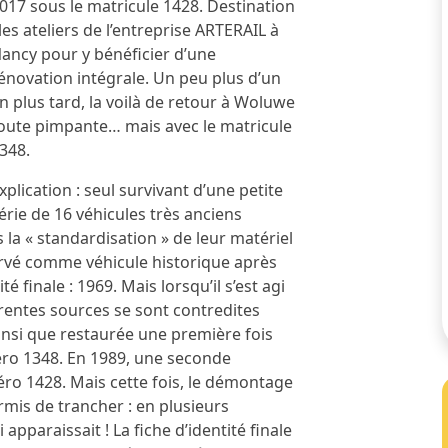
017 sous le matricule 1428. Destination
 les ateliers de l’entreprise ARTERAIL à
ancy pour y bénéficier d’une
énovation intégrale. Un peu plus d’un
n plus tard, la voilà de retour à Woluwe
oute pimpante… mais avec le matricule
348.
xplication : seul survivant d’une petite
érie de 16 véhicules très anciens
la « standardisation » de leur matériel
ervé comme véhicule historique après
 finale : 1969. Mais lorsqu’il s’est agi
férentes sources se sont contredites
ainsi que restaurée une première fois
méro 1348. En 1989, une seconde
éro 1428. Mais cette fois, le démontage
rmis de trancher : en plusieurs
 apparaissait ! La fiche d’identité finale