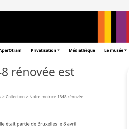
’AperOtram
Privatisation
Médiathèque
Le musée
48 rénovée est
s
>
Collection
>
Notre motrice 1348 rénovée
lle était partie de Bruxelles le 8 avril