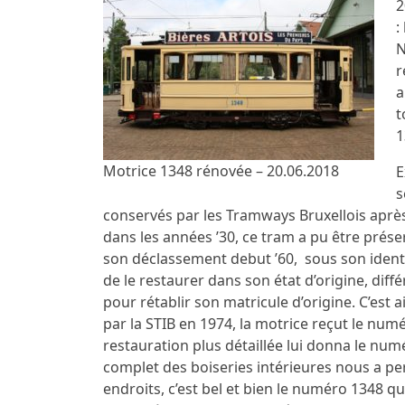
2
:
N
r
a
t
1
Motrice 1348 rénovée – 20.06.2018
E
s
conservés par les Tramways Bruxellois après 
dans les années ’30, ce tram a pu être prés
son déclassement debut ’60, sous son identité
de le restaurer dans son état d’origine, dif
pour rétablir son matricule d’origine. C’est 
par la STIB en 1974, la motrice reçut le nu
restauration plus détaillée lui donna le num
complet des boiseries intérieures nous a pe
endroits, c’est bel et bien le numéro 1348 qui