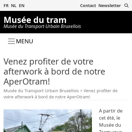
R
FR
NL
EN
Contact
Newsletter
Musée du tram
Musée du Transport Urbain Bruxellois
MENU
Venez profiter de votre
afterwork à bord de notre
AperOtram!
Musée du Transport Urbain Bruxellois
>
Venez profiter de
votre afterwork à bord de notre AperOtram!
A partir de
cet été, le
Musée du