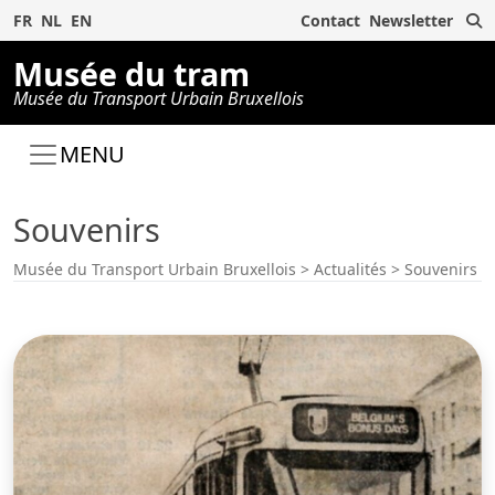
R
FR
NL
EN
Contact
Newsletter
Musée du tram
Musée du Transport Urbain Bruxellois
MENU
Souvenirs
Musée du Transport Urbain Bruxellois
>
Actualités
>
Souvenirs