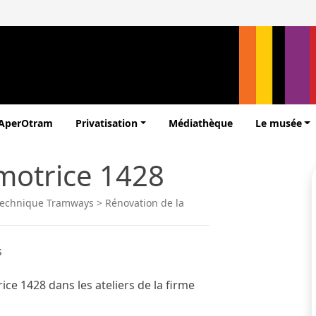
’AperOtram
Privatisation
Médiathèque
Le musée
motrice 1428
Technique Tramways
>
Rénovation de la
s
ice 1428 dans les ateliers de la firme