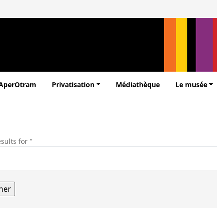
’AperOtram
Privatisation
Médiathèque
Le musée
ults for ''