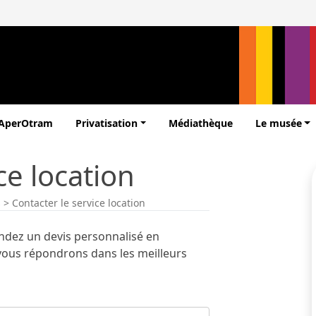
’AperOtram
Privatisation
Médiathèque
Le musée
ce location
s
>
Contacter le service location
andez un devis personnalisé en
 vous répondrons dans les meilleurs