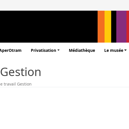
’AperOtram
Privatisation
Médiathèque
Le musée
 Gestion
 travail Gestion