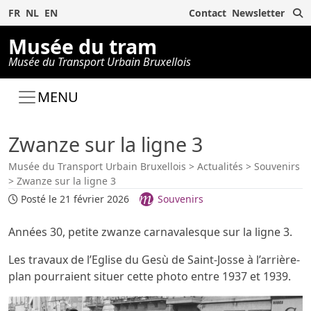
R
FR
NL
EN
Contact
Newsletter
Musée du tram
Musée du Transport Urbain Bruxellois
MENU
Zwanze sur la ligne 3
Musée du Transport Urbain Bruxellois
>
Actualités
>
Souvenirs
>
Zwanze sur la ligne 3
Posté le 21 février 2026
Souvenirs
Années 30, petite zwanze carnavalesque sur la ligne 3.
Les travaux de l’Eglise du Gesù de Saint-Josse à l’arrière-
plan pourraient situer cette photo entre 1937 et 1939.