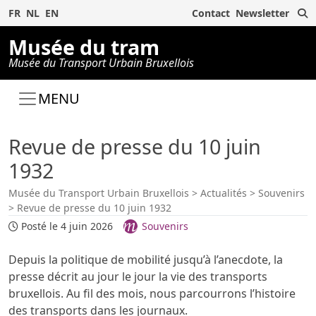
R
FR
NL
EN
Contact
Newsletter
Musée du tram
Musée du Transport Urbain Bruxellois
MENU
Revue de presse du 10 juin
1932
Musée du Transport Urbain Bruxellois
>
Actualités
>
Souvenirs
>
Revue de presse du 10 juin 1932
Posté le 4 juin 2026
Souvenirs
Depuis la politique de mobilité jusqu’à l’anecdote, la
presse décrit au jour le jour la vie des transports
bruxellois. Au fil des mois, nous parcourrons l’histoire
des transports dans les journaux.