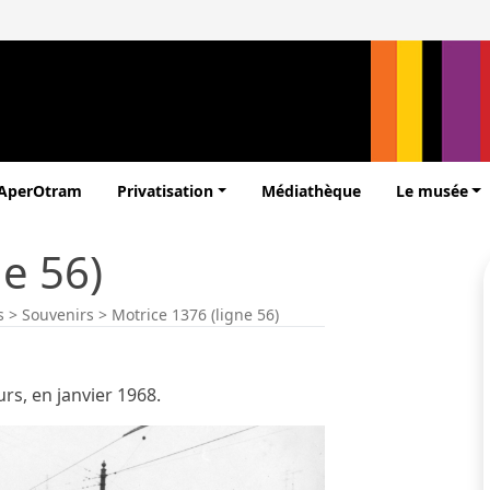
’AperOtram
Privatisation
Médiathèque
Le musée
ne 56)
s
>
Souvenirs
>
Motrice 1376 (ligne 56)
rs, en janvier 1968.