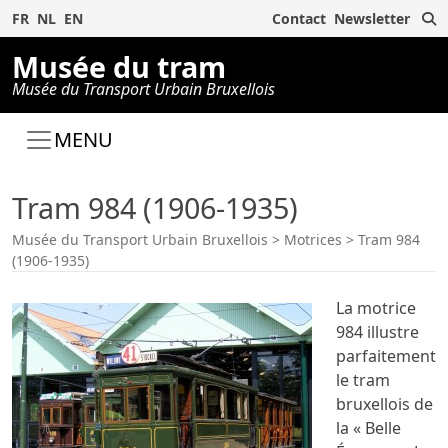
R
FR
NL
EN
Contact
Newsletter
Musée du tram
Musée du Transport Urbain Bruxellois
MENU
Tram 984 (1906-1935)
Musée du Transport Urbain Bruxellois
>
Motrices
>
Tram 984
(1906-1935)
La motrice
984 illustre
parfaitement
le tram
bruxellois de
la « Belle