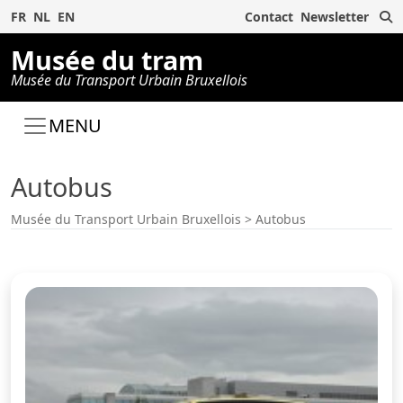
R
FR
NL
EN
Contact
Newsletter
Musée du tram
Musée du Transport Urbain Bruxellois
MENU
Autobus
Musée du Transport Urbain Bruxellois
>
Autobus