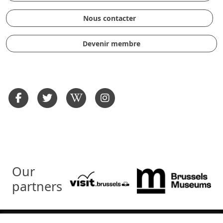
Nous contacter
Devenir membre
Our
partners
© Musée du Transport Urbain Bruxellois - 2026 - Tous droits