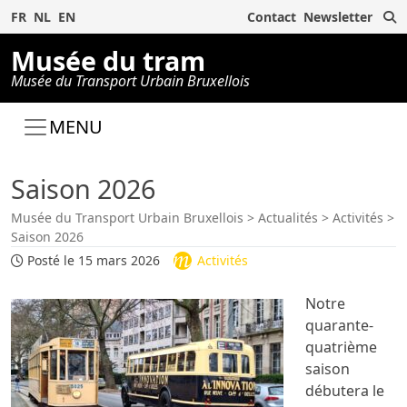
R
FR
NL
EN
Contact
Newsletter
Musée du tram
Musée du Transport Urbain Bruxellois
MENU
Saison 2026
Musée du Transport Urbain Bruxellois
>
Actualités
>
Activités
>
Saison 2026
Posté le 15 mars 2026
Activités
Notre
quarante-
quatrième
saison
débutera le