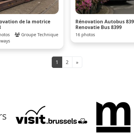
ovation de la motrice
Rénovation Autobus 839
8
Renovatie Bus 8399
hotos
Groupe Technique
16 photos
mways
1
2
»
rs