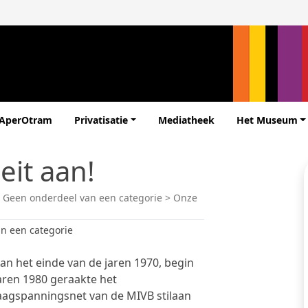
 AperOtram
Privatisatie
Mediatheek
Het Museum
eit aan!
>
Geen onderdeel van een categorie
>
Onze
n een categorie
an het einde van de jaren 1970, begin
aren 1980 geraakte het
aagspanningsnet van de MIVB stilaan