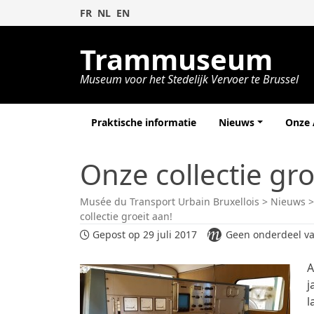
FR
NL
EN
Trammuseum
Museum voor het Stedelijk Vervoer te Brussel
Praktische informatie
Nieuws
Onze
Onze collectie gro
Musée du Transport Urbain Bruxellois
>
Nieuws
collectie groeit aan!
Gepost op 29 juli 2017
Geen onderdeel va
A
j
l