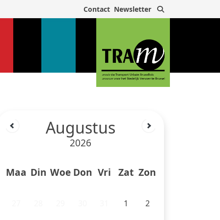
Zoek
Contact
Newsletter
Augustus
2026
Maa
Din
Woe
Don
Vri
Zat
Zon
27
28
29
30
31
1
2