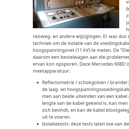
v
b
z
j
h
reisweg- en andere wijzigingen. Er was dus
techniek om de isolatie van de voedingskabe
hoogspanningsnet (11 kV) te meten. De “Dien
daarom een bestelwagen aan die problemen 
ervan kon opsporen. Deze Mercedes 608D is
meetapparatuur:
Reflectometrie / schokgolven / brander
de laag- en hoogspanningsvoedingskabel
men aan beide uiteinden van een kabel 
lengte van de kabel gekend is, kan men
zich bevindt, en kan de kabel blootgel
uit te voeren.
Isolatietests: deze tests laten toe van d