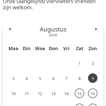
Onze (aangelijnd) viervoeters vrienden
zijn welkom.
Augustus
2026
Maa
Din
Woe
Don
Vri
Zat
Zon
27
28
29
30
31
1
2
3
4
5
6
7
8
9
10
11
12
13
14
15
16