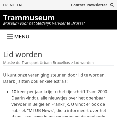
Z
FR
NL
EN
Contact
Newsletter
Trammuseum
Museum voor het Stedelijk Vervoer te Brussel
MENU
Lid worden
Musée du Transport Urbain Bruxellois
>
Lid worden
U kunt onze vereniging steunen door lid te worden.
Daarbij zitten ook enkele extra’s:
10 keer per jaar krijgt u het tijdschrift Tram 2000.
Daarin vindt u alle nieuwtjes over het openbaar
vervoer in België en Frankrijk. U vindt er ook de
rubriek “MTUB News”, die u informeert over het
dagelijkse leven in het museum en de geplande