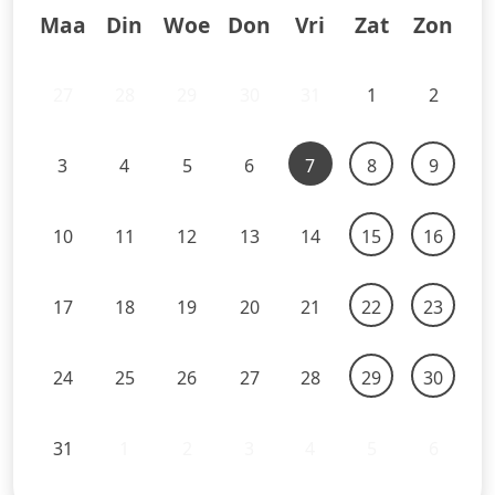
Maa
Din
Woe
Don
Vri
Zat
Zon
27
28
29
30
31
1
2
3
4
5
6
7
8
9
10
11
12
13
14
15
16
17
18
19
20
21
22
23
24
25
26
27
28
29
30
31
1
2
3
4
5
6