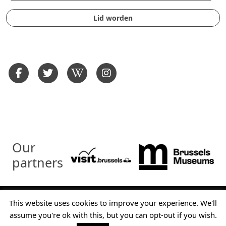
Lid worden
Our
partners
© Museum voor het Stedelijk Vervoer te Brussel - 2026 - Alle
This website uses cookies to improve your experience. We'll
rechten voorbehouden
assume you're ok with this, but you can opt-out if you wish.
Contact
Wettelijke informatie