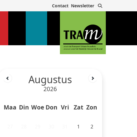
Zoek
Contact
Newsletter
Augustus
2026
Maa
Din
Woe
Don
Vri
Zat
Zon
27
28
29
30
31
1
2