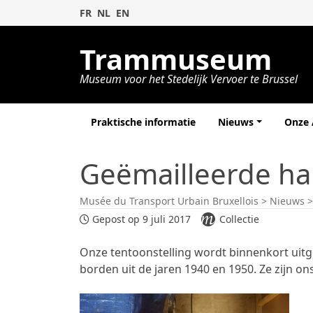
FR
NL
EN
Trammuseum
Museum voor het Stedelijk Vervoer te Brussel
Praktische informatie
Nieuws
Onze
Geëmailleerde ha
Musée du Transport Urbain Bruxellois
>
Nieuws
Gepost op 9 juli 2017
Collectie
Onze tentoonstelling wordt binnenkort uit
borden uit de jaren 1940 en 1950. Ze zijn o