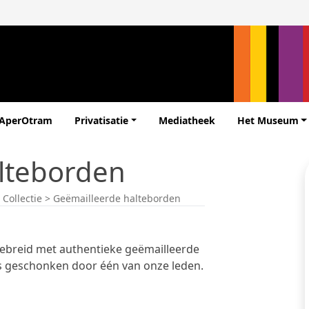
 AperOtram
Privatisatie
Mediatheek
Het Museum
lteborden
>
Collectie
>
Geëmailleerde halteborden
gebreid met authentieke geëmailleerde
ns geschonken door één van onze leden.