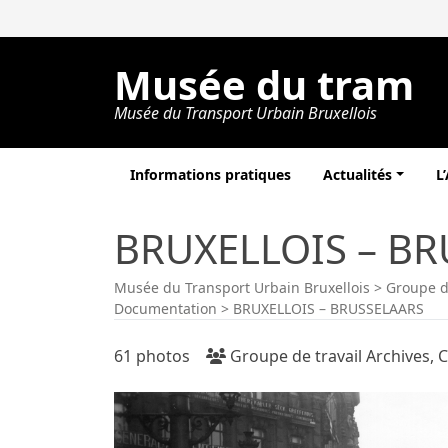
Musée du tram
Musée du Transport Urbain Bruxellois
Informations pratiques
Actualités
L
BRUXELLOIS – B
Musée du Transport Urbain Bruxellois
>
Groupe de
Documentation
>
BRUXELLOIS – BRUSSELAARS
61 photos
Groupe de travail Archives, 