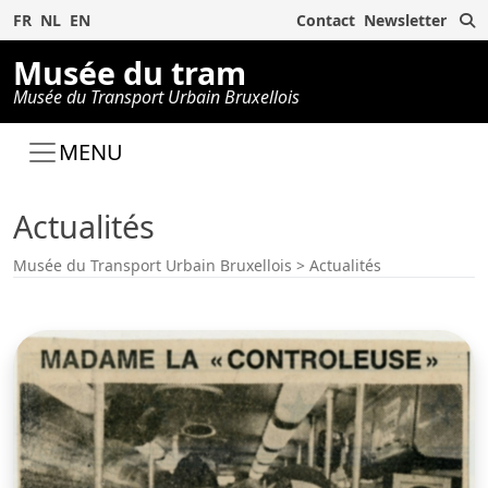
R
FR
NL
EN
Contact
Newsletter
Musée du tram
Musée du Transport Urbain Bruxellois
MENU
Actualités
Musée du Transport Urbain Bruxellois
>
Actualités