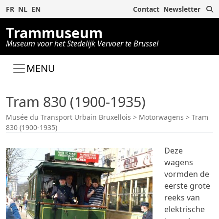
Z
FR
NL
EN
Contact
Newsletter
Trammuseum
Museum voor het Stedelijk Vervoer te Brussel
MENU
Tram 830 (1900-1935)
Musée du Transport Urbain Bruxellois
>
Motorwagens
>
Tram
830 (1900-1935)
Deze
wagens
vormden de
eerste grote
reeks van
elektrische