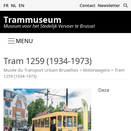
Z
FR
NL
EN
Contact
Newsletter
Trammuseum
Museum voor het Stedelijk Vervoer te Brussel
MENU
Tram 1259 (1934-1973)
Musée du Transport Urbain Bruxellois
>
Motorwagens
>
Tram
1259 (1934-1973)
Deze